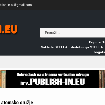
blish.in.si@gmail.com
Popular T
Naklada STELLA
distribucija STELLA
bogats
atomsko oružje