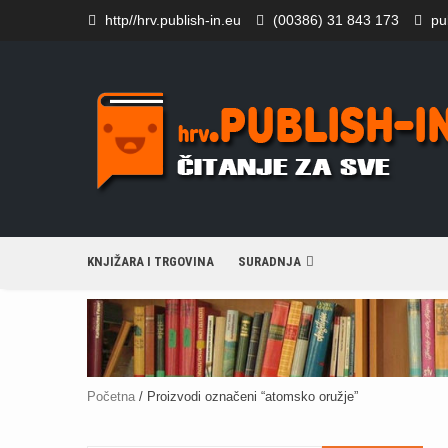
Skip
http//hrv.publish-in.eu
(00386) 31 843 173
pu
to
content
KNJIŽARA I TRGOVINA
SURADNJA
Početna
/ Proizvodi označeni “atomsko oružje”