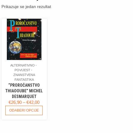
Prikazuje se jedan rezultat
ALTERNATIVNO
POVIJEST
ZNANSTVENA
FANTASTIKA
“PROROČANSTVO
THIAOOUBE” MICHEL
DESMARQUET
RASPON
€
26,90
–
€
42,00
CIJENA:
OVAJ
ODABERI OPCIJE
PROIZVOD
OD
IMA
€26,90
VIŠE
DO