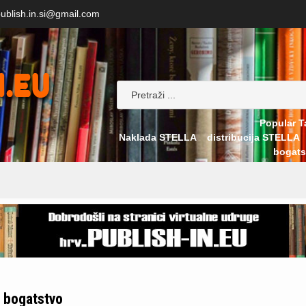
ublish.in.si@gmail.com
Popular T
Naklada STELLA
distribucija STELLA
bogats
bogatstvo