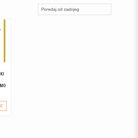
KI
AMO
OVAJ
JE
PROIZVOD
IMA
VIŠE
VARIJANTI.
OPCIJE