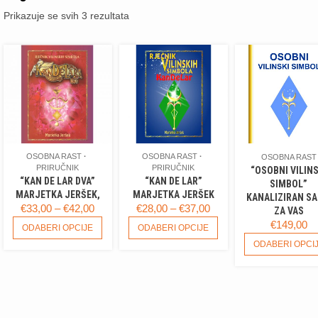
Poredano
Prikazuje se svih 3 rezultata
po
najnovijem
OSOBNA RAST
OSOBNA RAST
OSOBNA RAST
PRIRUČNIK
PRIRUČNIK
“OSOBNI VILINS
“KAN DE LAR DVA”
“KAN DE LAR”
SIMBOL”
MARJETKA JERŠEK,
MARJETKA JERŠEK
KANALIZIRAN S
RASPON
RASPON
€
33,00
–
€
42,00
€
28,00
–
€
37,00
ZA VAS
CIJENA:
OVAJ
CIJENA:
OVAJ
€
149,00
ODABERI OPCIJE
ODABERI OPCIJE
PROIZVOD
PROIZVOD
OD
OD
ODABERI OPCI
IMA
IMA
€33,00
€28,00
VIŠE
VIŠE
DO
DO
VARIJANTI.
VARIJANTI.
€42,00
€37,00
OPCIJE
OPCIJE
SE
SE