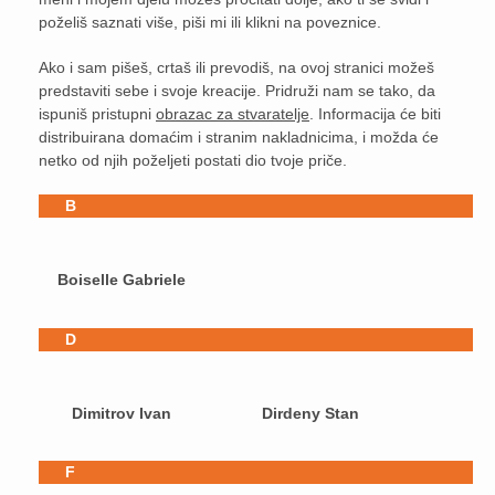
poželiš saznati više, piši mi ili klikni na poveznice.
Ako i sam pišeš, crtaš ili prevodiš, na ovoj stranici možeš
predstaviti sebe i svoje kreacije. Pridruži nam se tako, da
ispuniš pristupni
obrazac za stvaratelje
. Informacija će biti
distribuirana domaćim i stranim nakladnicima, i možda će
netko od njih poželjeti postati dio tvoje priče.
B
Boiselle Gabriele
D
Dimitrov Ivan
Dirdeny Stan
F