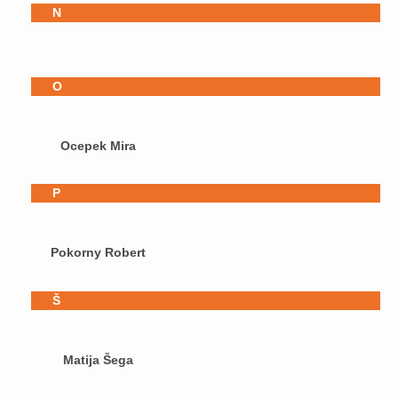
N
O
Ocepek Mira
P
Pokorny Robert
Š
Matija Šega