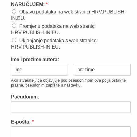
NARUČUJEM:
*
Objavu podataka na web stranici HRV.PUBLISH-
IN.EU.
Promjenu podataka na web stranici
HRV.PUBLISH-IN.EU.
Uklanjanje podataka s web stranice
HRV.PUBLISH-IN.EU.
Ime i prezime autora:
F
L
Ako stvaratelj/ica objavljuje pod pseudonimom ova polja ostavite
i
a
prazna, pseudonim zapišite u nastavku.
r
s
s
t
Pseudonim:
t
E-pošta:
*