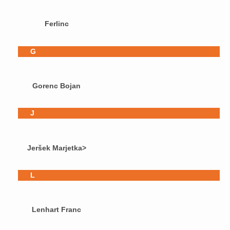
Ferlinc
G
Gorenc Bojan
J
Jeršek Marjetka>
L
Lenhart Franc