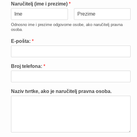
Naručitelj (ime i prezime)
*
F
L
Odnosno ime i prezime odgovorne osobe, ako naručitelj pravna
i
a
osoba.
r
s
s
t
E-pošta:
*
t
Broj telefona:
*
Naziv tvrtke, ako je naručitelj pravna osoba.