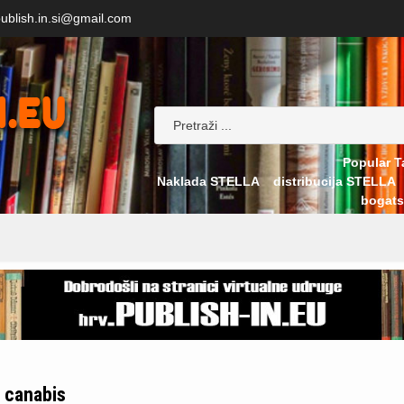
ublish.in.si@gmail.com
Popular T
Naklada STELLA
distribucija STELLA
bogats
canabis