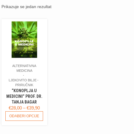
Prikazuje se jedan rezultat
ALTERNATIVNA
MEDICINA
LJEKOVITO BILJE
PRIRUČNIK
“KONOPLJA U
MEDICINI” PROF. DR.
TANJA BAGAR
RASPON
€
28,00
–
€
39,90
CIJENA:
OVAJ
ODABERI OPCIJE
PROIZVOD
OD
IMA
€28,00
VIŠE
DO