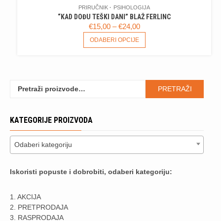
PRIRUČNIK
PSIHOLOGIJA
“KAD DOĐU TEŠKI DANI” BLAŽ FERLINC
RASPON
€
15,00
–
€
24,00
CIJENA:
OVAJ
ODABERI OPCIJE
PROIZVOD
OD
IMA
€15,00
VIŠE
DO
VARIJANTI.
€24,00
Pretraži:
OPCIJE
PRETRAŽI
SE
MOGU
KATEGORIJE PROIZVODA
ODABRATI
NA
STRANICI
Odaberi kategoriju
PROIZVODA
Iskoristi popuste i dobrobiti, odaberi kategoriju:
1. AKCIJA
2. PRETPRODAJA
3. RASPRODAJA