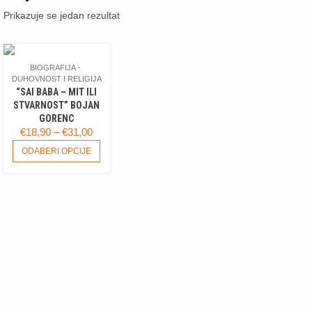
Prikazuje se jedan rezultat
BIOGRAFIJA
DUHOVNOST I RELIGIJA
“SAI BABA – MIT ILI
STVARNOST” BOJAN
GORENC
RASPON
€
18,90
–
€
31,00
CIJENA:
OVAJ
ODABERI OPCIJE
PROIZVOD
OD
IMA
€18,90
VIŠE
DO
VARIJANTI.
€31,00
OPCIJE
SE
MOGU
ODABRATI
NA
STRANICI
PROIZVODA