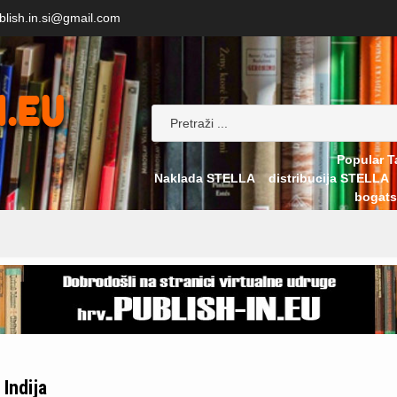
blish.in.si@gmail.com
Popular T
Naklada STELLA
distribucija STELLA
bogats
Indija