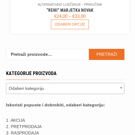
ALTERNATIVNO LIJEČENJE
PRIRUČNIK
“REIKI” MARJETKA NOVAK
RASPON
€
24,00
–
€
33,00
CIJENA:
OVAJ
ODABERI OPCIJE
PROIZVOD
OD
IMA
€24,00
VIŠE
DO
VARIJANTI.
€33,00
Pretraži:
OPCIJE
PRETRAŽI
SE
MOGU
KATEGORIJE PROIZVODA
ODABRATI
NA
STRANICI
Odaberi kategoriju
PROIZVODA
Iskoristi popuste i dobrobiti, odaberi kategoriju:
1. AKCIJA
2. PRETPRODAJA
3. RASPRODAJA