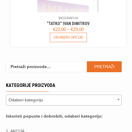
BIOGRAFIJA
“TATKO” IVAN DIMITROV
RASPON
€
22,00
–
€
29,00
CIJENA:
OVAJ
ODABERI OPCIJE
PROIZVOD
OD
IMA
€22,00
VIŠE
DO
VARIJANTI.
€29,00
Pretraži:
OPCIJE
PRETRAŽI
SE
MOGU
KATEGORIJE PROIZVODA
ODABRATI
NA
STRANICI
Odaberi kategoriju
PROIZVODA
Iskoristi popuste i dobrobiti, odaberi kategoriju:
1. AKCIJA