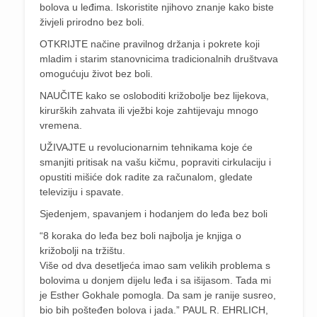
bolova u leđima. Iskoristite njihovo znanje kako biste
živjeli prirodno bez boli.
OTKRIJTE načine pravilnog držanja i pokrete koji
mladim i starim stanovnicima tradicionalnih društvava
omogućuju život bez boli.
NAUČITE kako se osloboditi križobolje bez lijekova,
kirurških zahvata ili vježbi koje zahtijevaju mnogo
vremena.
UŽIVAJTE u revolucionarnim tehnikama koje će
smanjiti pritisak na vašu kičmu, popraviti cirkulaciju i
opustiti mišiće dok radite za računalom, gledate
televiziju i spavate.
Sjedenjem, spavanjem i hodanjem do leđa bez boli
“8 koraka do leđa bez boli najbolja je knjiga o
križobolji na tržištu.
Više od dva desetljeća imao sam velikih problema s
bolovima u donjem dijelu leđa i sa išijasom. Tada mi
je Esther Gokhale pomogla. Da sam je ranije susreo,
bio bih pošteđen bolova i jada.” PAUL R. EHRLICH,