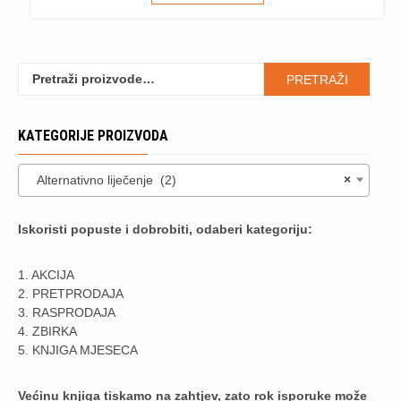
PROIZVOD
ODABRATI
IMA
NA
VIŠE
STRANICI
VARIJANTI.
Pretraži:
PROIZVODA
OPCIJE
PRETRAŽI
SE
MOGU
KATEGORIJE PROIZVODA
ODABRATI
NA
STRANICI
Alternativno liječenje (2)
×
PROIZVODA
Iskoristi popuste i dobrobiti, odaberi kategoriju:
1. AKCIJA
2. PRETPRODAJA
3. RASPRODAJA
4. ZBIRKA
5. KNJIGA MJESECA
Većinu knjiga tiskamo na zahtjev, zato rok isporuke može