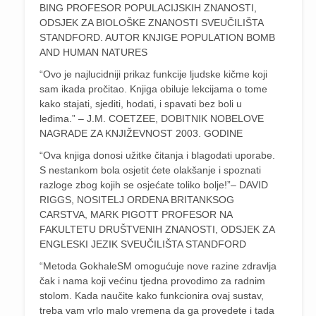
BING PROFESOR POPULACIJSKIH ZNANOSTI,
ODSJEK ZA BIOLOŠKE ZNANOSTI SVEUČILIŠTA
STANDFORD. AUTOR KNJIGE POPULATION BOMB
AND HUMAN NATURES
“Ovo je najlucidniji prikaz funkcije ljudske kičme koji
sam ikada pročitao. Knjiga obiluje lekcijama o tome
kako stajati, sjediti, hodati, i spavati bez boli u
leđima.” – J.M. COETZEE, DOBITNIK NOBELOVE
NAGRADE ZA KNJIŽEVNOST 2003. GODINE
“Ova knjiga donosi užitke čitanja i blagodati uporabe.
S nestankom bola osjetit ćete olakšanje i spoznati
razloge zbog kojih se osjećate toliko bolje!”– DAVID
RIGGS, NOSITELJ ORDENA BRITANKSOG
CARSTVA, MARK PIGOTT PROFESOR NA
FAKULTETU DRUŠTVENIH ZNANOSTI, ODSJEK ZA
ENGLESKI JEZIK SVEUČILIŠTA STANDFORD
“Metoda GokhaleSM omogućuje nove razine zdravlja
čak i nama koji većinu tjedna provodimo za radnim
stolom. Kada naučite kako funkcionira ovaj sustav,
treba vam vrlo malo vremena da ga provedete i tada