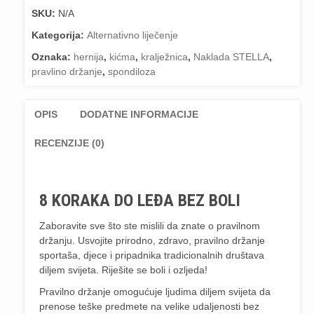
LEĐA
SKU:
N/A
BEZ
BOLI"
Kategorija:
Alternativno liječenje
Esther
Oznaka:
hernija
,
kićma
,
kralježnica
,
Naklada STELLA
,
Gokhale
pravlino držanje
,
spondiloza
količina
OPIS
DODATNE INFORMACIJE
RECENZIJE (0)
8 KORAKA DO LEĐA BEZ BOLI
Zaboravite sve što ste mislili da znate o pravilnom
držanju. Usvojite prirodno, zdravo, pravilno držanje
sportaša, djece i pripadnika tradicionalnih društava
diljem svijeta. Riješite se boli i ozljeda!
Pravilno držanje omogućuje ljudima diljem svijeta da
prenose teške predmete na velike udaljenosti bez