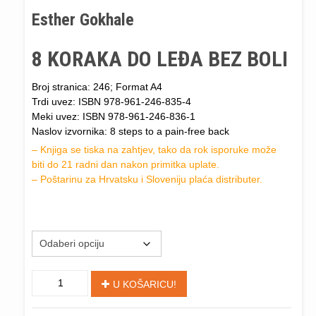
cijena:
Esther Gokhale
od
€37,90
do
8 KORAKA DO LEĐA BEZ BOLI
€49,90
Broj stranica
: 246;
Format A4
Trd
i uvez:
ISBN 978-961-246-835-4
Me
ki uvez
: ISBN 978-961-246-836-1
Naslov izvornika: 8 steps to a pain-free back
–
Knjiga se tiska na zahtjev, tako da rok isporuke može
biti do 21 radni dan
nakon primitka uplate
.
–
Poštarinu za Hrvatsku i Sloveniju plaća distributer.
E. Gokhale, 8 koraka do leđa bez boli
"8
U KOŠARICU!
KORAKA
DO