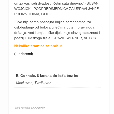
on za vas radi dvadest i četiri sata dnevno.” -SUSAN
WOJCICKI, PODPREDSJEDNICA ZA UPRAVLJANJE
PROIZVODIMA, GOOGLE
“Ovo nije samo poticajna knjiga samopomoći za
oslobađanje od bolova u leđima putem pravilnoga
držanja, već i umjetničko djelo koje slavi gracioznost i
poeziju ljudskoga tijela.” -DAVID WERNER, AUTOR
Nekoliko stranica za probu:
(u pripremi)
E. Gokhale, 8 koraka do leđa bez boli
Meki uvez, Tvrdi uvez
Još nema recenzija.