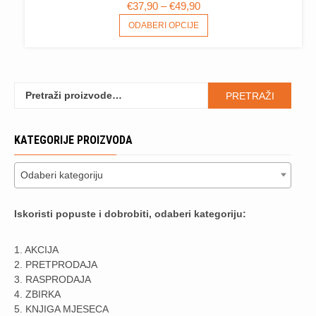
RASPON
€
37,90
–
€
49,90
CIJENA:
OVAJ
ODABERI OPCIJE
PROIZVOD
OD
IMA
€37,90
VIŠE
DO
VARIJANTI.
€49,90
Pretraži:
OPCIJE
PRETRAŽI
SE
MOGU
KATEGORIJE PROIZVODA
ODABRATI
NA
STRANICI
Odaberi kategoriju
PROIZVODA
Iskoristi popuste i dobrobiti, odaberi kategoriju:
1. AKCIJA
2. PRETPRODAJA
3. RASPRODAJA
4. ZBIRKA
5. KNJIGA MJESECA